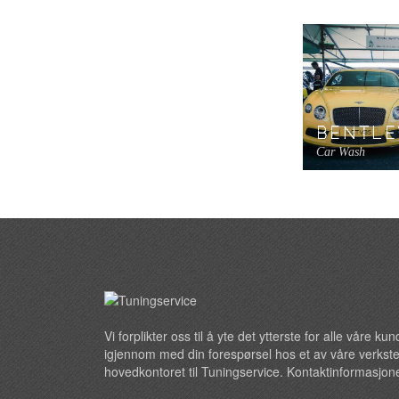
Car Wash
Car Glassing
Car Glassing
BENTLE
Car Wash
Vi forplikter oss til å yte det ytterste for alle våre k
igjennom med din forespørsel hos et av våre verkste
hovedkontoret til Tuningservice. Kontaktinformasjone