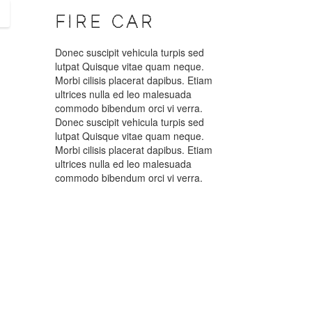
FIRE CAR
Donec suscipit vehicula turpis sed
lutpat Quisque vitae quam neque.
Morbi cilisis placerat dapibus. Etiam
ultrices nulla ed leo malesuada
commodo bibendum orci vi verra.
Donec suscipit vehicula turpis sed
lutpat Quisque vitae quam neque.
Morbi cilisis placerat dapibus. Etiam
ultrices nulla ed leo malesuada
commodo bibendum orci vi verra.
D
VOLTSWAGON
CITROEN