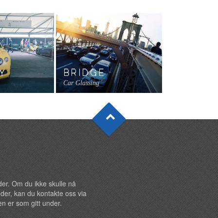
Car Glassing
Car Wash
Car Wash
Y
BRIDGE
Car Glassing
under. Om du ikke skulle nå
der, kan du kontakte oss via
n er som gitt under.