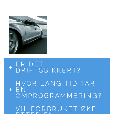
LAVERE. BARE 5-7 PROSENT
OPP ER DET MEST VANLIGE.
ER DET
DRIFTSSIKKERT?
HVOR LANG TID TAR
EN
OMPROGRAMMERING?
VIL FORBRUKET ØKE