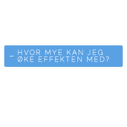
FAQ OM CHIPTUNING
Faktaopplysninger om chiptuning.
HVOR MYE KAN JEG
ØKE EFFEKTEN MED?
DETTE ER AVHENGIG AV HVILKE
TYPE MOTOR DU HAR.
PÅ BILER
MED TURBO SÅ ER 20 – 25
PROSENT ØKNING VANLIG.
DU KAN CHIPTUNE EN BIL
UTEN TURBO OGSÅ, MEN
EFFEKTØKNINGEN BLIR