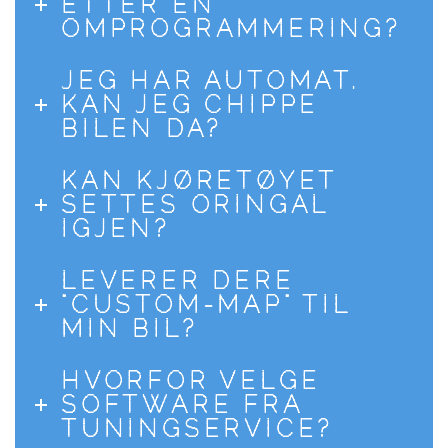
ETTER EN
OMPROGRAMMERING?
JEG HAR AUTOMAT.
KAN JEG CHIPPE
BILEN DA?
KAN KJØRETØYET
SETTES ORINGAL
IGJEN?
LEVERER DERE
"CUSTOM-MAP" TIL
MIN BIL?
HVORFOR VELGE
SOFTWARE FRA
TUNINGSERVICE?