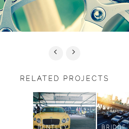
RELATED PROJECTS
FIRE CAR
CARS 20
015
Car Polishing
Car Glassing
BENTLEY
BRIDGE