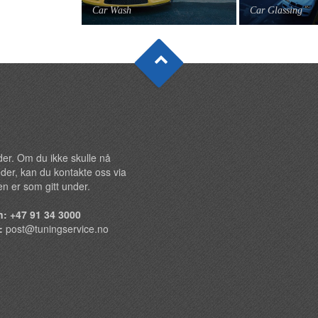
Car Wash
Car Glassing
under. Om du ikke skulle nå
der, kan du kontakte oss via
n er som gitt under.
n: +47 91 34 3000
t:
post@tuningservice.no